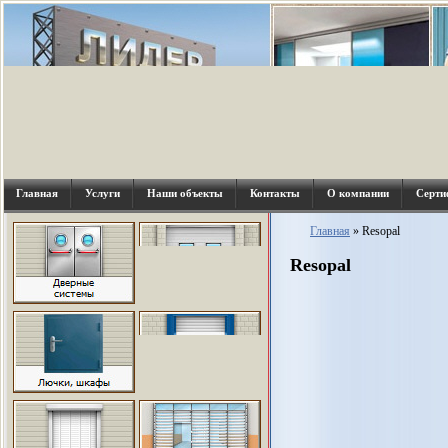
Главная
Услуги
Наши объекты
Контакты
О компании
Серти
Главная
»
Resopal
Resopal