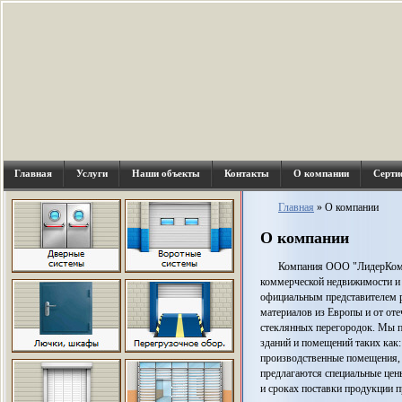
Главная
Услуги
Наши объекты
Контакты
О компании
Серти
Главная
»
О компании
О компании
Компания ООО "ЛидерКомпл
коммерческой недвижимости и
официальным представителем р
материалов из Европы и от от
стеклянных перегородок. Мы п
зданий и помещений таких как
производственные помещения, 
предлагаются специальные цен
и сроках поставки продукции 